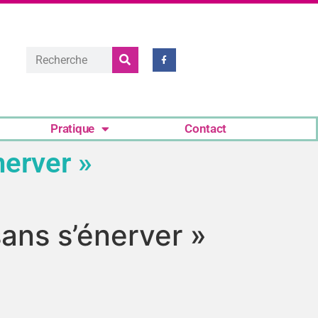
Pratique
Contact
nerver »
sans s’énerver »