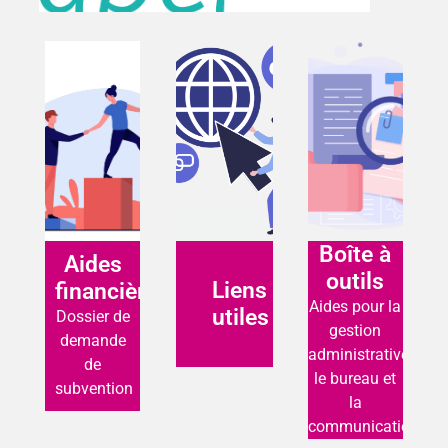
Boîte à
Aides
outils
Liens
financières
Aides pour la
utiles
Dossier de
gestion
demande
administrative,
de
le bureau et
subvention
la
communication