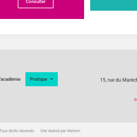
Consulter
l’académie
Pratique
15, rue du Maré
s
Tous droits réservés
Site réalisé par Ateliom