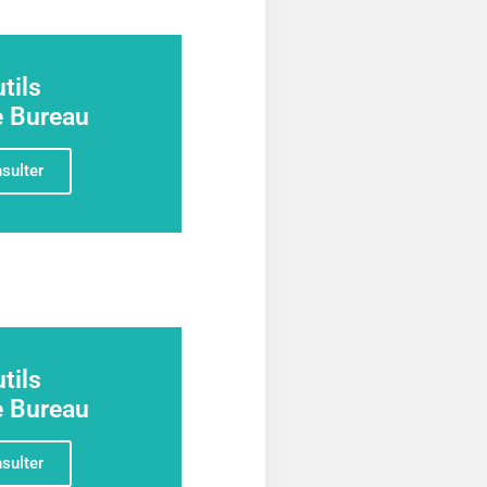
tils
e Bureau
sulter
tils
e Bureau
sulter