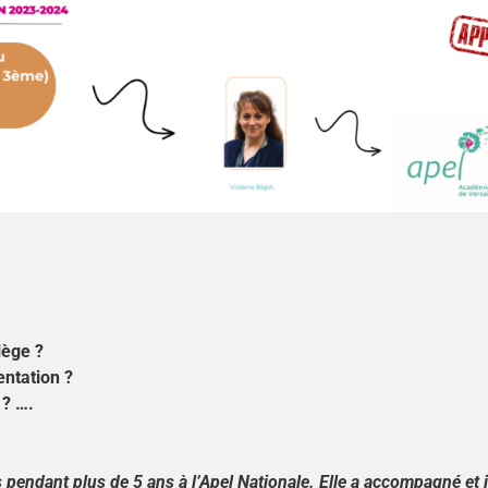
llège ?
ntation ?
 ? ….
 pendant plus de 5 ans à l’Apel Nationale. Elle a accompagné et i