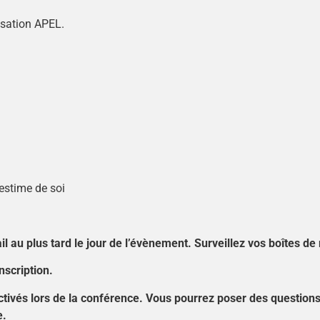
isation APEL.
’estime de soi
ail
au plus tard le jour de l’évènement. Surveillez vos boîtes d
nscription
.
vés lors de la conférence. Vous pourrez poser des questions v
e.