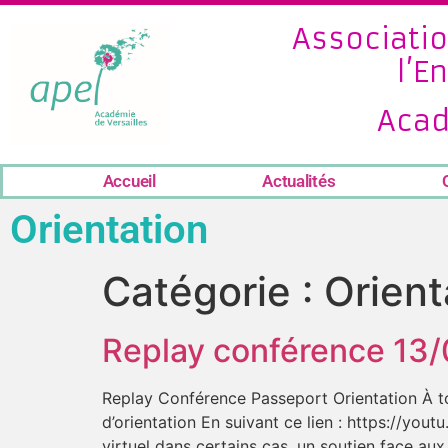
Associatio
l’E
Acad
Accueil
Actualités
Orientation
Catégorie :
Orient
Replay conférence 13/0
Replay Conférence Passeport Orientation À tou
d’orientation En suivant ce lien : https://yout
virtuel dans certains cas, un soutien face aux 